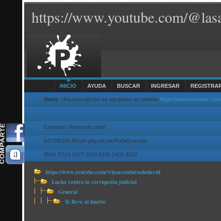
https://www.youtube.com/@lasa
INICIO
AYUDA
BUSCAR
INGRESAR
REGISTRA
News
: Una suscripción se agradece un montón
https://www.youtube.com
Contacto / Apoyo al canal
647045265 Bizum paypal.me/RafaGranada
IBAN ES19 0073 0100 5105 5408 8320
https://www.youtube.com/@lasaventurasdedavid
Lucha contra la corrupción judicial
General
Te llevo al huerto