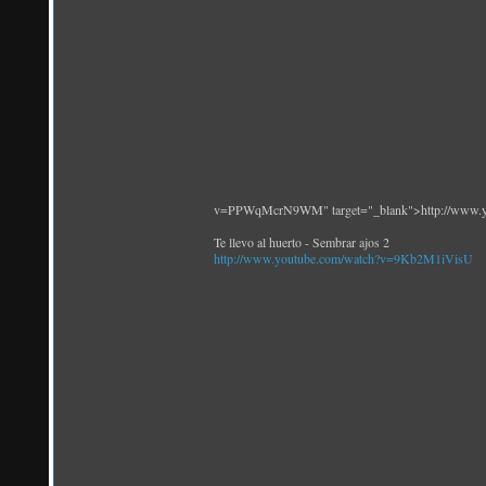
v=PPWqMcrN9WM" target="_blank">http://www
Te llevo al huerto - Sembrar ajos 2
http://www.youtube.com/watch?v=9Kb2M1iVisU