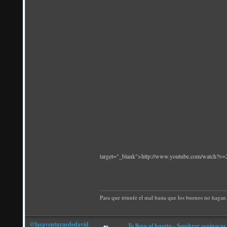
target="_blank">http://www.youtube.com/watch?
Para que triunfe el mal basta que los buenos no hagan 
@lasaventurasdedavid
Te llevo al huerto - Sembrar espinacas