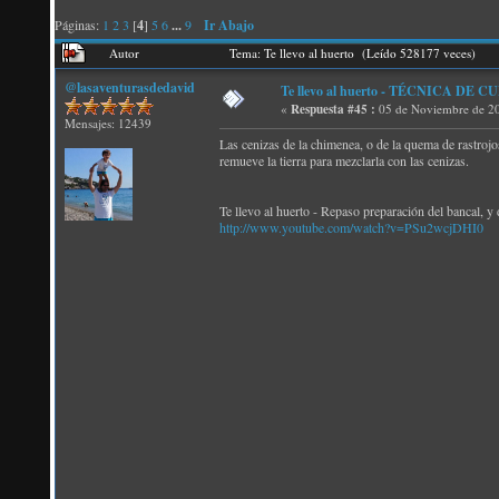
Páginas:
1
2
3
[
4
]
5
6
...
9
Ir Abajo
Autor
Tema: Te llevo al huerto (Leído 528177 veces)
@lasaventurasdedavid
Te llevo al huerto - TÉCNICA DE 
«
Respuesta #45 :
05 de Noviembre de 20
Mensajes: 12439
Las cenizas de la chimenea, o de la quema de rastrojos,
remueve la tierra para mezclarla con las cenizas.
Te llevo al huerto - Repaso preparación del bancal, y 
http://www.youtube.com/watch?v=PSu2wcjDHI0