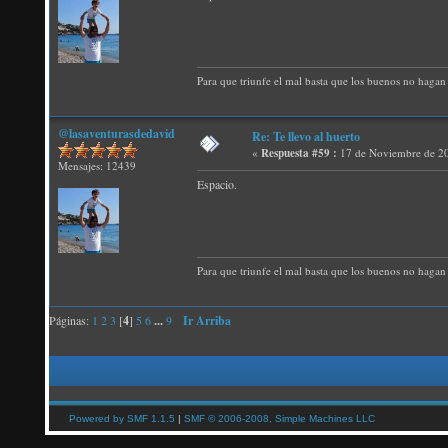
Para que triunfe el mal basta que los buenos no hagan 
@lasaventurasdedavid
Re: Te llevo al huerto
«
Respuesta #59 :
17 de Noviembre de 20
Mensajes: 12439
Espacio.
Para que triunfe el mal basta que los buenos no hagan 
Páginas:
1
2
3
[
4
]
5
6
...
9
Ir Arriba
Powered by SMF 1.1.5
|
SMF © 2006-2008, Simple Machines LLC