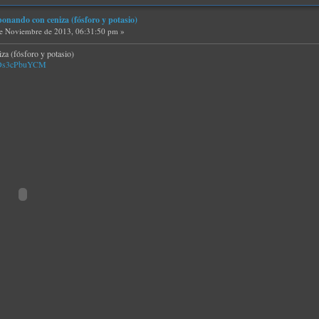
Abonando con ceniza (fósforo y potasio)
e Noviembre de 2013, 06:31:50 pm »
za (fósforo y potasio)
=HDs3cPbuYCM