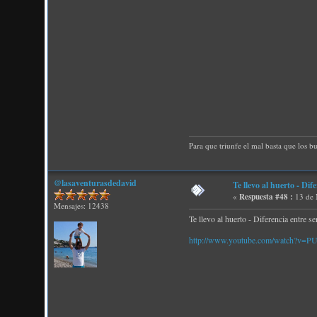
Para que triunfe el mal basta que los b
@lasaventurasdedavid
Te llevo al huerto - Dif
«
Respuesta #48 :
13 de 
Mensajes: 12438
Te llevo al huerto - Diferencia entre s
http://www.youtube.com/watch?v=