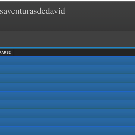
saventurasdedavid
RARSE