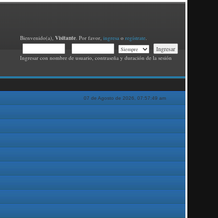
Visitante
Bienvenido(a),
. Por favor,
ingresa
o
regístrate
.
Ingresar con nombre de usuario, contraseña y duración de la sesión
07 de Agosto de 2026, 07:57:49 am