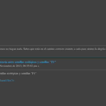
uenos no hagan nada. Sabes que estás en el camino correcto cuando a cada paso sientes la alegría d
erencia entre semillas ecológicas y semillas "F1"
Noviembre de 2013, 06:35:02 pm »
emillas ecológicas y semillas "F1"
PUhamGTex7o