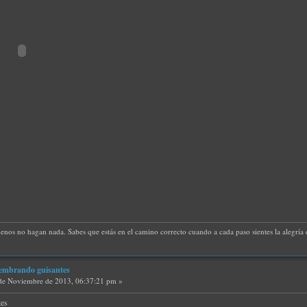
uenos no hagan nada. Sabes que estás en el camino correcto cuando a cada paso sientes la alegría d
 Sembrando guisantes
de Noviembre de 2013, 06:37:21 pm »
tes