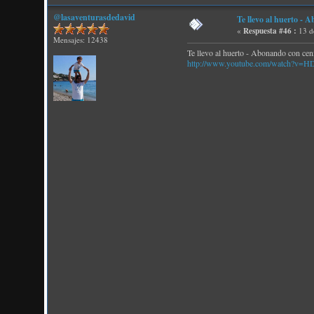
@lasaventurasdedavid
Te llevo al huerto - 
«
Respuesta #46 :
13 d
Mensajes: 12438
Te llevo al huerto - Abonando con ceni
http://www.youtube.com/watch?v