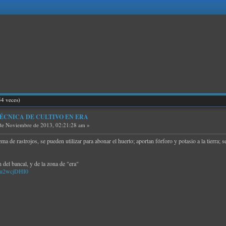
54 veces)
o - TÉCNICA DE CULTIVO EN ERA
de Noviembre de 2013, 02:21:28 am »
ma de rastrojos, se pueden utilizar para abonar el huerto; aportan fórforo y potasio a la tierra; 
 del bancal, y de la zona de "era"
Su2wcjDHI0