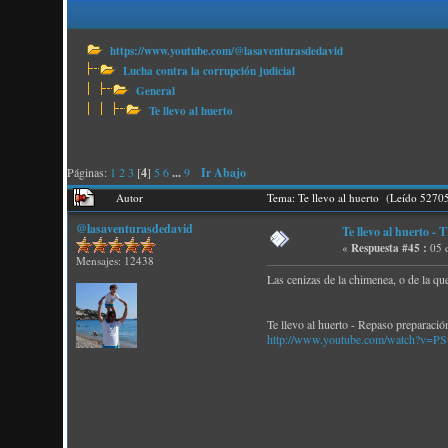
https://www.youtube.com/@lasaventurasdedavid
Lucha contra la corrupción judicial
General
Te llevo al huerto
Páginas:
1
2
3
[
4
]
5
6
...
9
Ir Abajo
Autor
Tema: Te llevo al huerto (Leído 5270
@lasaventurasdedavid
Te llevo al huert
«
Respuesta #45 :
05 
Mensajes: 12438
Las cenizas de la chimenea, o de la que
Te llevo al huerto - Repaso preparación
http://www.youtube.com/watch?v=P