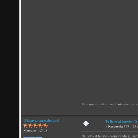
Para que triunfe el mal basta que los b
@lasaventurasdedavid
Te llevo al huerto -
«
Respuesta #49 :
13 
Mensajes: 12438
Te llevo al huerto - Sembrando guisan