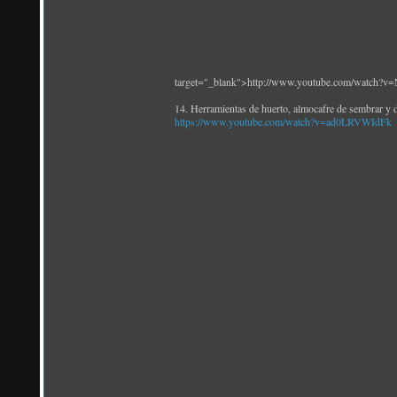
target="_blank">http://www.youtube.com/watch?v
14. Herramientas de huerto, almocafre de sembrar y de
https://www.youtube.com/watch?v=ad0LRVWIdFk