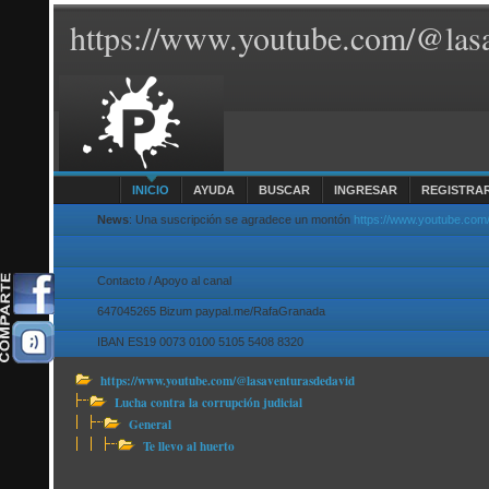
https://www.youtube.com/@lasa
INICIO
AYUDA
BUSCAR
INGRESAR
REGISTRA
News
: Una suscripción se agradece un montón
https://www.youtube.com
Contacto / Apoyo al canal
647045265 Bizum paypal.me/RafaGranada
IBAN ES19 0073 0100 5105 5408 8320
https://www.youtube.com/@lasaventurasdedavid
Lucha contra la corrupción judicial
General
Te llevo al huerto