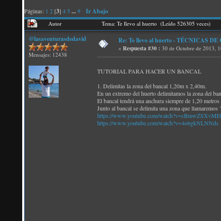
Páginas:
1
2
[
3
]
4
5
...
9
Ir Abajo
Autor
Tema: Te llevo al huerto (Leído 526305 veces)
@lasaventurasdedavid
Re: Te llevo al huerto - TÉCNICAS 
«
Respuesta #30 :
30 de Octubre de 2013, 1
Mensajes: 12438
TUTORIAL PARA HACER UN BANCAL
1. Delimitas la zona del bancal 1,20m x 2,40m.
En un extremo del huerto delimitamos la zona del ban
El bancal tendrá una anchura siempre de 1,20 metros (
Junto al bancal se delimita una zona que llamaremo
https://www.youtube.com/watch?v=cBmwZSXvME
https://www.youtube.com/watch?v=4o6gkNLNNds