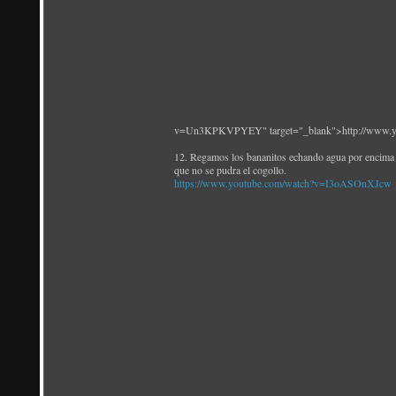
v=Un3KPKVPYEY" target="_blank">http://www
12. Regamos los bananitos echando agua por encima en
que no se pudra el cogollo.
https://www.youtube.com/watch?v=I3oASOnXJcw