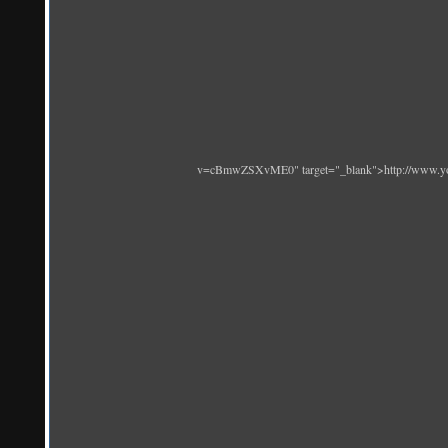
v=cBmwZSXvME0" target="_blank">http://www.