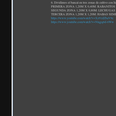
6. Dividimos el bancal en tres zonas de cultivo con hi
PRIMERA ZONA 1,20M X 0,40M: RABANITOS (semb
SEGUNDA ZONA 1,20M X 0,80M: LECHUGAS 
TERCERA ZONA 1,20M X 1,20M: HABAS SEM
https://www.youtube.com/watch?v=Xz91dZbaV9c
https://www.youtube.com/watch?v=Nlqgq6d-6Ww