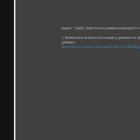
target="_blank">http://www.youtube.com/watch?
2. Removemos la tierra con la azada y quitamos las pi
quitamos.
https://www.youtube.com/watch?v=RZ7cDThOTK