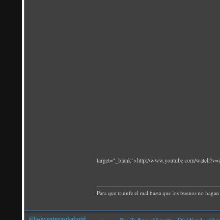
target="_blank">http://www.youtube.com/watch?
Para que triunfe el mal basta que los buenos no hagan 
@lasaventurasdedavid