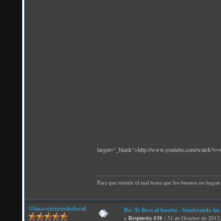
target="_blank">http://www.youtube.com/watch
Para que triunfe el mal basta que los buenos no hagan 
@lasaventurasdedavid
Re: Te llevo al huerto - Sembrando las
«
Respuesta #38 :
31 de Octubre de 2013