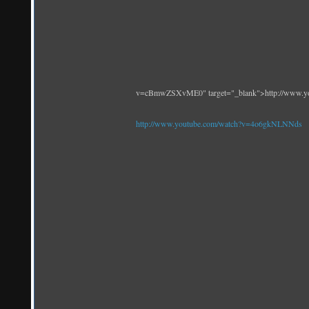
v=cBmwZSXvME0" target="_blank">http://www.
http://www.youtube.com/watch?v=4o6gkNLNNds