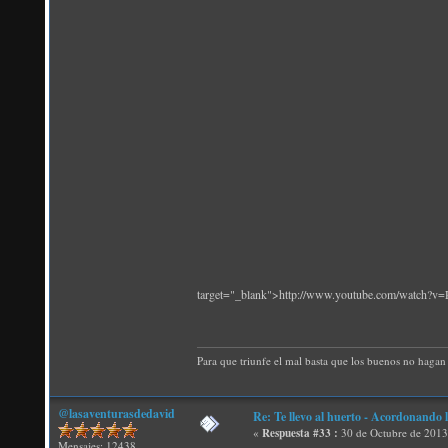
target="_blank">http://www.youtube.com/watch
Para que triunfe el mal basta que los buenos no hagan 
@lasaventurasdedavid
Re: Te llevo al huerto - Acordonando 
«
Respuesta #33 :
30 de Octubre de 2013
Mensajes: 12438