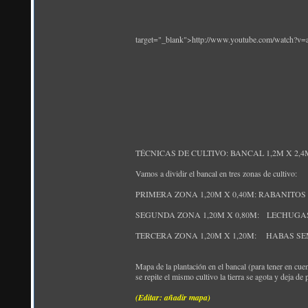
target="_blank">http://www.youtube.com/watch?
TÉCNICAS DE CULTIVO: BANCAL 1,2M X 2,4M (
Vamos a dividir el bancal en tres zonas de cultivo:
PRIMERA ZONA 1,20M X 0,40M: RABANITOS (semb
SEGUNDA ZONA 1,20M X 0,80M: LECHUGAS
TERCERA ZONA 1,20M X 1,20M: HABAS SE
Mapa de la plantación en el bancal (para tener en cuen
se repite el mismo cultivo la tierra se agota y deja de 
(Editar: añadir mapa)