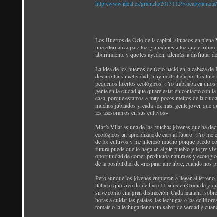
http://www.ideal.es/granada/20131129/local/granad
Los Huertos de Ocio de la capital, situados en plena
una alternativa para los granadinos a los que el ritmo
aburrimiento y que les ayuden, además, a disfrutar del
La idea de los huertos de Ocio nació en la cabeza de 
desarrollar su actividad, muy maltratada por la situa
pequeños huertos ecológicos. «Yo trabajaba en unos
gente en la ciudad que quiere estar en contacto con la
casa, porque estamos a muy pocos metros de la ciuda
muchos jubilados y, cada vez más, gente joven que qui
les asesoramos en sus cultivos».
María Vilar es una de las muchas jóvenes que ha decid
ecológicos un aprendizaje de cara al futuro. «Yo me 
de los cultivos y me interesó mucho porque puedo cog
futuro puede que lo haga en algún pueblo y logre vivir
oportunidad de comer productos naturales y ecológic
de la posibilidad de «respirar aire libre, cuando nos
Pero aunque los jóvenes empiezan a llegar al terreno,
italiano que vive desde hace 11 años en Granada y qu
sirve como una gran distracción. Cada mañana, sobre
horas a cuidar las patatas, las lechugas o las coliflo
tomate o la lechuga tienen un sabor de verdad y cuan