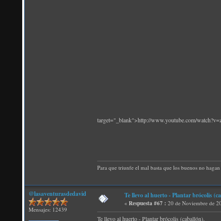
target="_blank">http://www.youtube.com/watch?
Para que triunfe el mal basta que los buenos no hagan 
@lasaventurasdedavid
Te llevo al huerto - Plantar brócolis (c
«
Respuesta #67 :
20 de Noviembre de 20
Mensajes: 12439
Te llevo al huerto - Plantar brócolis (caballón).