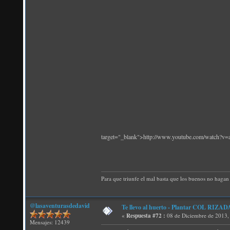
target="_blank">http://www.youtube.com/watch
Para que triunfe el mal basta que los buenos no hagan 
@lasaventurasdedavid
Te llevo al huerto - Plantar COL RIZADA
«
Respuesta #72 :
08 de Diciembre de 2013,
Mensajes: 12439