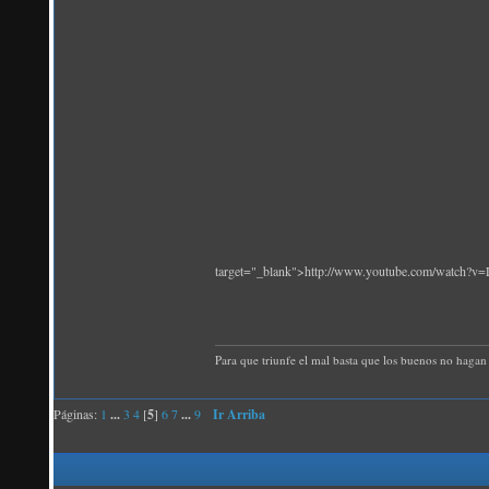
target="_blank">http://www.youtube.com/watch?v
Para que triunfe el mal basta que los buenos no hagan 
Páginas:
1
...
3
4
[
5
]
6
7
...
9
Ir Arriba