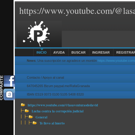
https://www.youtube.com/@lasa
INICIO
AYUDA
BUSCAR
INGRESAR
REGISTRA
News
: Una suscripción se agradece un montón
https://www.youtube.com
Contacto / Apoyo al canal
647045265 Bizum paypal.me/RafaGranada
IBAN ES19 0073 0100 5105 5408 8320
https://www.youtube.com/@lasaventurasdedavid
Lucha contra la corrupción judicial
General
Te llevo al huerto