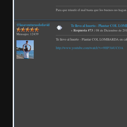
Para que triunfe el mal basta que los buenos no hagan 
@lasaventurasdedavid
Te llevo al huerto - Plantar COL LO
«
Respuesta #73 :
08 de Diciembre de 201
Mensajes: 12439
Te llevo al huerto - Plantar COL LOMBARDA en ca
http://www.youtube.com/watch?v=9HP3l4UCt3A