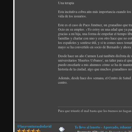
Una terapia
Esta incitativa cobra aún más importancia cuando los 
vida de los usuarios.
Este es el caso de Paco Jiménez, un granadino que tra
Ocio en su empleo. «Yo estoy en una edad que ya pare
gracias a mi hija, una forma de empeñar el tiempo libr
faenillas y charlar con uno y con otro hace que no es
los españoles y sentirse útil, y si te comes unos tom
mayo se ha convertido en socio de Bernardo y ahora t
Desde hace un año Carmen Leal también disfruta de una
universitarios 'Huertos Urbanos', un taller para el q
puedo enseñarle a mis alumnos cómo se ha de mantene
historia de la ciudad, algo que muchos granadinos no 
Además, desde hace dos semana, el Centro de Salud Me
centro.
Para que triunfe el mal basta que los buenos no hagan 
@lasaventurasdedavid
Te llevo al huerto - Aporcado, rehacer 
«
08 de Diciembre de 20