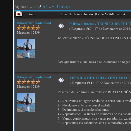
Páginas:
1
...
3
4
[
5
]
6
7
...
9
Ir Abajo
Autor
Tema: Te llevo al huerto (Leído 527683 veces)
@lasaventurasdedavid
Te llevo al huerto - TÉCNICA DE CUL
«
Respuesta #60 :
17 de Noviembre de 2013,
Mensajes: 12439
Te llevo al huerto - TÉCNICA DE CULTIVO EN CA
Para que triunfe el mal basta que los buenos no hagan 
@lasaventurasdedavid
TÉCNICA DE CULTIVO EN CABALLÓN: 1
«
Respuesta #61 :
17 de Noviembre de 2013
Mensajes: 12439
Resumen de la última clase práctica: REALIZA
1.- Realizamos un ligero arado de la tierra con la azad
2.- Nivelamos el terreno con el rastrillo.
3.- Delimitamos el área de caballones.
4.- Replanteamos las líneas de cumbrera de los cabal
5.- Vamos conformando con varias pasadas los caball
6.- Repasamos los caballones con el almocafre y la p