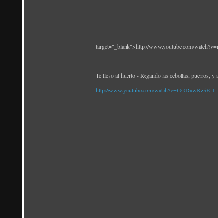
target="_blank">http://www.youtube.com/watch?
Te llevo al huerto - Regando las cebollas, puerros, y 
http://www.youtube.com/watch?v=GGDawKz5E_I