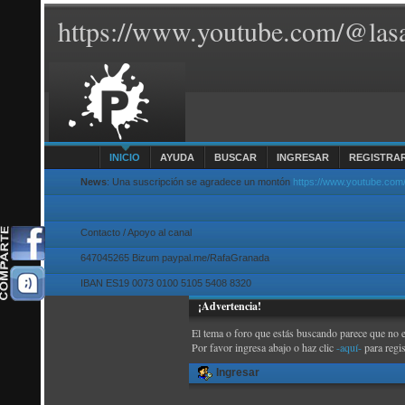
https://www.youtube.com/@lasa
INICIO
AYUDA
BUSCAR
INGRESAR
REGISTRA
News
: Una suscripción se agradece un montón
https://www.youtube.com
Contacto / Apoyo al canal
647045265 Bizum paypal.me/RafaGranada
IBAN ES19 0073 0100 5105 5408 8320
¡Advertencia!
El tema o foro que estás buscando parece que no exi
Por favor ingresa abajo o haz clic
-aquí-
para regi
Ingresar