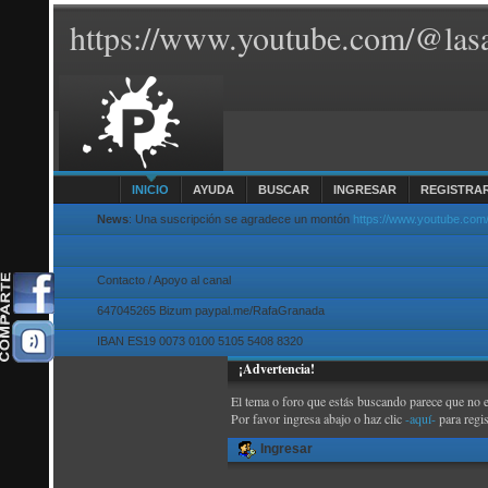
https://www.youtube.com/@lasa
INICIO
AYUDA
BUSCAR
INGRESAR
REGISTRA
News
: Una suscripción se agradece un montón
https://www.youtube.com
Contacto / Apoyo al canal
647045265 Bizum paypal.me/RafaGranada
IBAN ES19 0073 0100 5105 5408 8320
¡Advertencia!
El tema o foro que estás buscando parece que no exi
Por favor ingresa abajo o haz clic
-aquí-
para regi
Ingresar