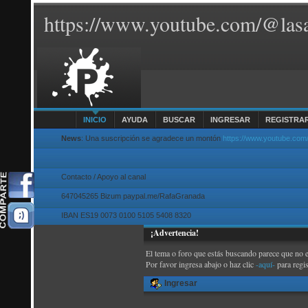
https://www.youtube.com/@lasa
INICIO
AYUDA
BUSCAR
INGRESAR
REGISTRA
News
: Una suscripción se agradece un montón
https://www.youtube.com
Contacto / Apoyo al canal
647045265 Bizum paypal.me/RafaGranada
IBAN ES19 0073 0100 5105 5408 8320
¡Advertencia!
El tema o foro que estás buscando parece que no exi
Por favor ingresa abajo o haz clic
-aquí-
para regi
Ingresar