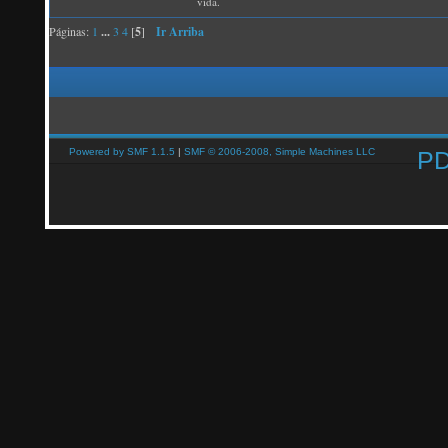
vida.
Páginas:
1
...
3
4
[
5
]
Ir Arriba
Powered by SMF 1.1.5
|
SMF © 2006-2008, Simple Machines LLC
P