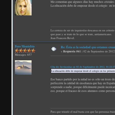
Me comentan que algunos días hay muchos cristales de
La educación debe de empezar desde el colegio en los
La certeza de ser de izquierdas descansa en un criterio 
que pase y se trate de lo que se trate, antiamericano.
Jean Francois Revel.
Foro Montefrío
Re: Ésta es la sociedad que estamos creand
«
Respuesta #61 :
02 de Septiembre de 2012
Mensajes: 857
Cita de: Invinculao en 02 de Septiembre de 2012, 01:22:
La educación debe de empezar desde el colegio en los primeros
Ese banco partido por la mitad no es sólo un trozo de 
perfección la calidad de enseñanza que hay en España
sorprende a nadie, porque difícilmente puede inculca
eso, porque el fracaso de esos alumnos como persona
Para que triunfe el mal basta con que las personas bue