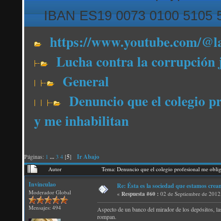
IBAN ES19 0073 0100 5105 
https://www.youtube.com/@l
Lucha contra la corrupción 
General
Denuncio que el colegio p
y me inhabilitan
Páginas:
1
...
3
4
[
5
]
Ir Abajo
Autor
Tema: Denuncio que el colegio profesional me obli
Invinculao
Re: Ésta es la sociedad que estamos creand
Moderador Global
«
Respuesta #60 :
02 de Septiembre de 2012
Mensajes: 494
Aspecto de un banco del mirador de los depósitos, las
rompan.