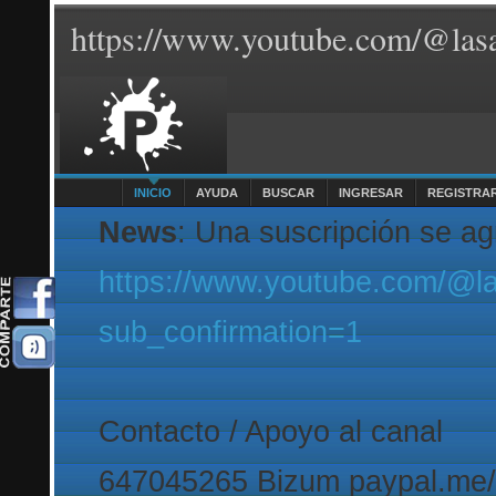
https://www.youtube.com/@lasa
INICIO
AYUDA
BUSCAR
INGRESAR
REGISTRA
News
: Una suscripción se a
https://www.youtube.com/@l
sub_confirmation=1
Contacto / Apoyo al canal
647045265 Bizum paypal.me