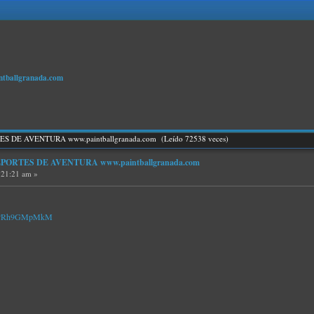
ballgranada.com
 DE AVENTURA www.paintballgranada.com (Leído 72538 veces)
ORTES DE AVENTURA www.paintballgranada.com
:21:21 am »
v=HPRh9GMpMkM