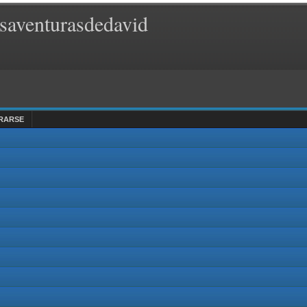
saventurasdedavid
RARSE