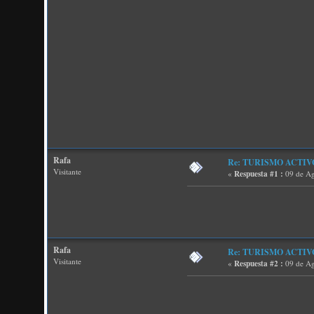
Rafa
Re: TURISMO ACTIV
Visitante
«
Respuesta #1 :
09 de Ag
Rafa
Re: TURISMO ACTIV
Visitante
«
Respuesta #2 :
09 de Ag