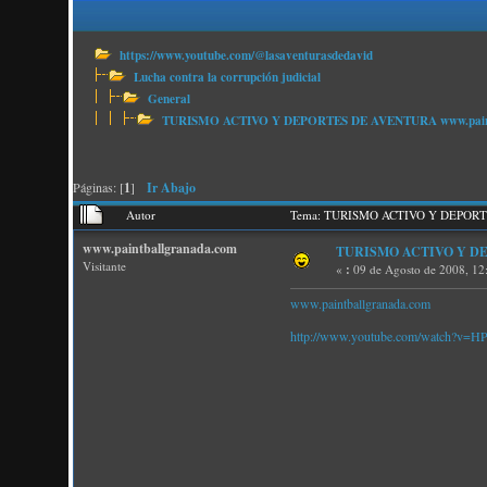
https://www.youtube.com/@lasaventurasdedavid
Lucha contra la corrupción judicial
General
TURISMO ACTIVO Y DEPORTES DE AVENTURA www.paint
Páginas: [
1
]
Ir Abajo
Autor
Tema: TURISMO ACTIVO Y DEPORTES
www.paintballgranada.com
TURISMO ACTIVO Y DEP
Visitante
«
:
09 de Agosto de 2008, 12
www.paintballgranada.com
http://www.youtube.com/watch?