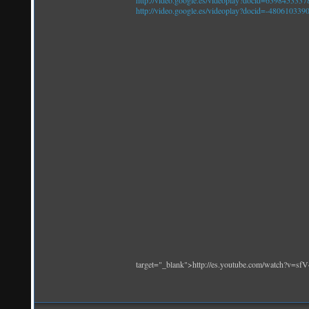
http://video.google.es/videoplay?docid=63984533
http://video.google.es/videoplay?docid=-4806103
target="_blank">http://es.youtube.com/watch?v=