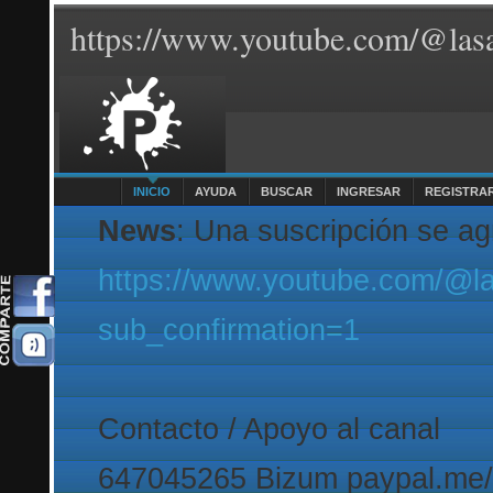
https://www.youtube.com/@lasa
INICIO
AYUDA
BUSCAR
INGRESAR
REGISTRA
News
: Una suscripción se a
https://www.youtube.com/@l
sub_confirmation=1
Contacto / Apoyo al canal
647045265 Bizum paypal.me