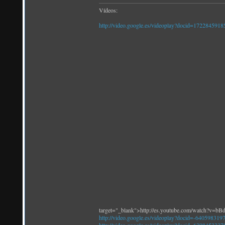
Vídeos:
http://video.google.es/videoplay?docid=172284591
target="_blank">http://es.youtube.com/watch?v=
http://video.google.es/videoplay?docid=-64059831