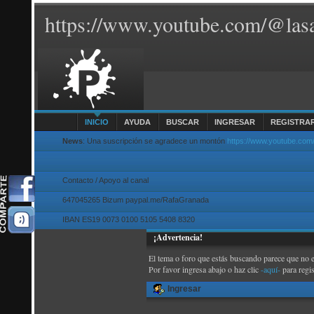
https://www.youtube.com/@lasa
INICIO
AYUDA
BUSCAR
INGRESAR
REGISTRA
News
: Una suscripción se agradece un montón
https://www.youtube.com
Contacto / Apoyo al canal
647045265 Bizum paypal.me/RafaGranada
IBAN ES19 0073 0100 5105 5408 8320
¡Advertencia!
El tema o foro que estás buscando parece que no exi
Por favor ingresa abajo o haz clic
-aquí-
para regi
Ingresar