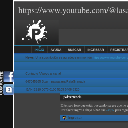
https://www.youtube.com/@lasa
INICIO
AYUDA
BUSCAR
INGRESAR
REGISTRA
News
: Una suscripción se agradece un montón
https://www.youtube.com
Contacto / Apoyo al canal
647045265 Bizum paypal.me/RafaGranada
IBAN ES19 0073 0100 5105 5408 8320
¡Advertencia!
El tema o foro que estás buscando parece que no exi
Por favor ingresa abajo o haz clic
-aquí-
para regi
Ingresar