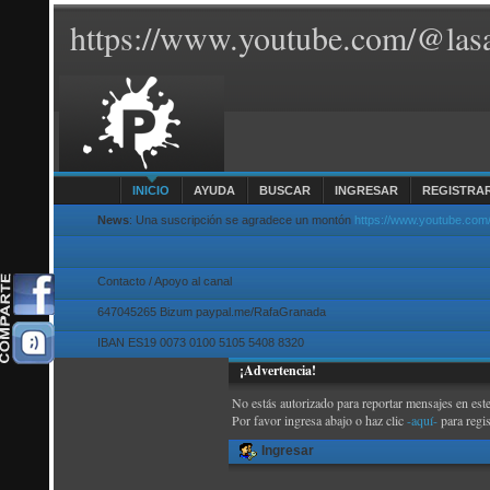
https://www.youtube.com/@lasa
INICIO
AYUDA
BUSCAR
INGRESAR
REGISTRA
News
: Una suscripción se agradece un montón
https://www.youtube.com
Contacto / Apoyo al canal
647045265 Bizum paypal.me/RafaGranada
IBAN ES19 0073 0100 5105 5408 8320
¡Advertencia!
No estás autorizado para reportar mensajes en este
Por favor ingresa abajo o haz clic
-aquí-
para regi
Ingresar