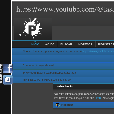
https://www.youtube.com/@lasa
INICIO
AYUDA
BUSCAR
INGRESAR
REGISTRA
News
: Una suscripción se agradece un montón
https://www.youtube.com
Contacto / Apoyo al canal
647045265 Bizum paypal.me/RafaGranada
IBAN ES19 0073 0100 5105 5408 8320
¡Advertencia!
No estás autorizado para reportar mensajes en este
Por favor ingresa abajo o haz clic
-aquí-
para regi
Ingresar