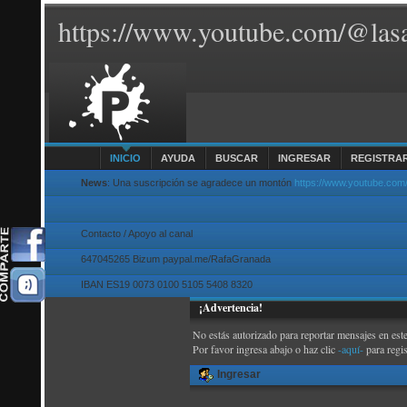
https://www.youtube.com/@lasa
INICIO
AYUDA
BUSCAR
INGRESAR
REGISTRA
News
: Una suscripción se agradece un montón
https://www.youtube.com
Contacto / Apoyo al canal
647045265 Bizum paypal.me/RafaGranada
IBAN ES19 0073 0100 5105 5408 8320
¡Advertencia!
No estás autorizado para reportar mensajes en este
Por favor ingresa abajo o haz clic
-aquí-
para regi
Ingresar