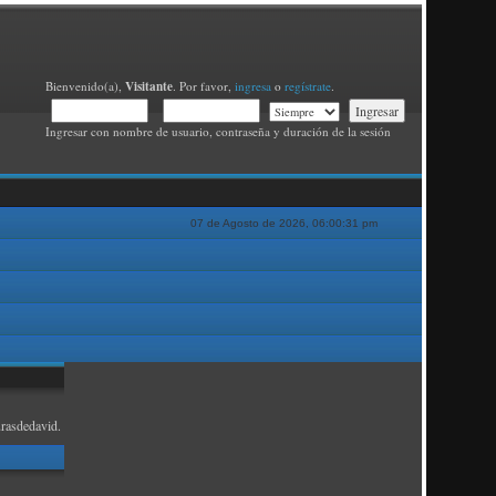
Visitante
Bienvenido(a),
. Por favor,
ingresa
o
regístrate
.
Ingresar con nombre de usuario, contraseña y duración de la sesión
07 de Agosto de 2026, 06:00:31 pm
rasdedavid.