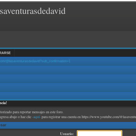
saventurasdedavid
RARSE
.com/@lasaventurasdedavid?sub_confirmation=1
ncia!
torizado para reportar mensajes en este foro.
ngresa abajo o haz clic
-aquí-
para registrar una cuenta en https://www.youtube.com/@lasaventu
esar
Usuario: