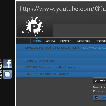
https://www.youtube.com/@la
INICIO
AYUDA
BUSCAR
INGRESAR
REGIST
News
: Una suscripción se agradece un montón
https://www.youtube
Contacto / Apoyo al canal
647045265 Bizum paypal.me/RafaGranada
IBAN ES19 0073 0100 5105 5408 8320
¡Adverte
No estás au
Por favor i
Ingr