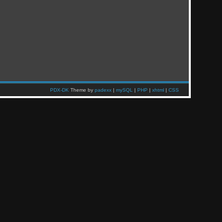
PDX-DK
Theme by
padexx
|
mySQL
|
PHP
|
xhtml
|
CSS