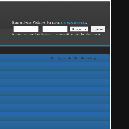
Visitante
Bienvenido(a),
. Por favor,
ingresa
o
regístrate
.
Ingresar con nombre de usuario, contraseña y duración de la sesión
08 de Agosto de 2026, 04:06:46 pm