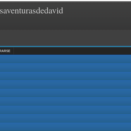
saventurasdedavid
RARSE