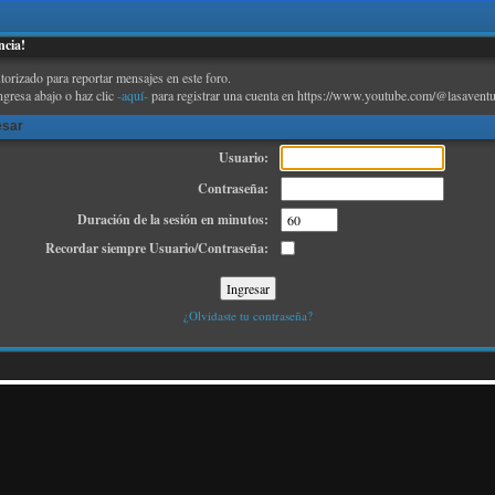
ncia!
torizado para reportar mensajes en este foro.
ngresa abajo o haz clic
-aquí-
para registrar una cuenta en https://www.youtube.com/@lasaventu
esar
Usuario:
Contraseña:
Duración de la sesión en minutos:
Recordar siempre Usuario/Contraseña:
¿Olvidaste tu contraseña?