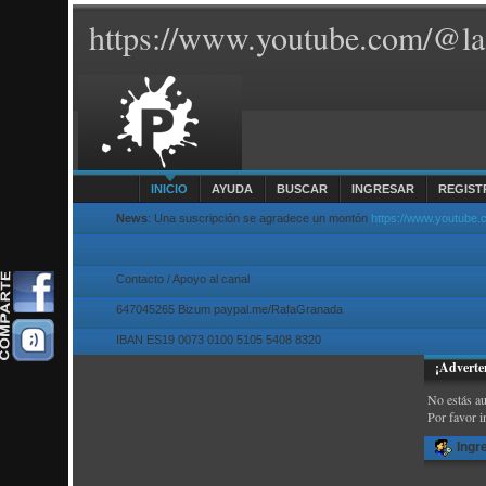
https://www.youtube.com/@la
INICIO
AYUDA
BUSCAR
INGRESAR
REGIST
News
: Una suscripción se agradece un montón
https://www.youtube
Contacto / Apoyo al canal
647045265 Bizum paypal.me/RafaGranada
IBAN ES19 0073 0100 5105 5408 8320
¡Adverte
No estás au
Por favor i
Ingr