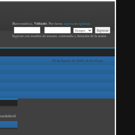
Visitante
Bienvenido(a),
. Por favor,
ingresa
o
regístrate
.
Ingresar con nombre de usuario, contraseña y duración de la sesión
06 de Agosto de 2026, 11:31:44 pm
rasdedavid.