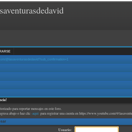
saventurasdedavid
RARSE
.com/@lasaventurasdedavid?sub_confirmation=1
ncia!
torizado para reportar mensajes en este foro.
ngresa abajo o haz clic
-aquí-
para registrar una cuenta en https://www.youtube.com/@lasaventu
esar
Usuario: