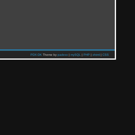
PDX-DK
Theme by
padexx
|
mySQL
|
PHP
|
xhtml
|
CSS