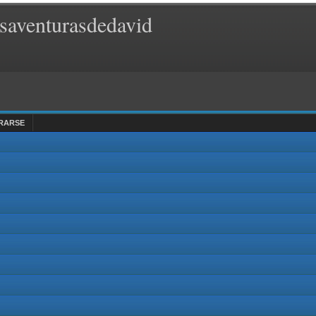
saventurasdedavid
RARSE