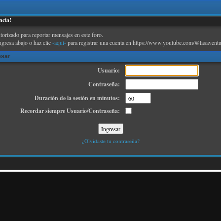
ncia!
torizado para reportar mensajes en este foro.
ngresa abajo o haz clic
-aquí-
para registrar una cuenta en https://www.youtube.com/@lasaventu
esar
Usuario:
Contraseña:
Duración de la sesión en minutos:
Recordar siempre Usuario/Contraseña:
¿Olvidaste tu contraseña?