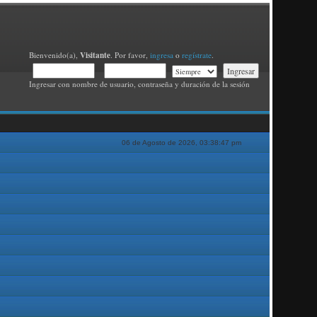
Visitante
Bienvenido(a),
. Por favor,
ingresa
o
regístrate
.
Ingresar con nombre de usuario, contraseña y duración de la sesión
06 de Agosto de 2026, 03:38:47 pm