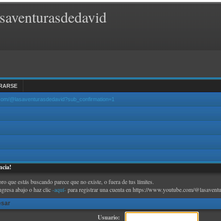
saventurasdedavid
RARSE
.com/@lasaventurasdedavid?sub_confirmation=1
ncia!
oro que estás buscando parece que no existe, o fuera de tus límites.
ngresa abajo o haz clic
-aquí-
para registrar una cuenta en https://www.youtube.com/@lasaventu
esar
Usuario: