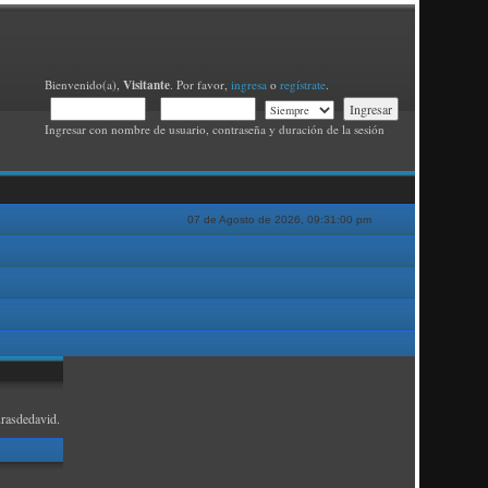
Visitante
Bienvenido(a),
. Por favor,
ingresa
o
regístrate
.
Ingresar con nombre de usuario, contraseña y duración de la sesión
07 de Agosto de 2026, 09:31:00 pm
rasdedavid.