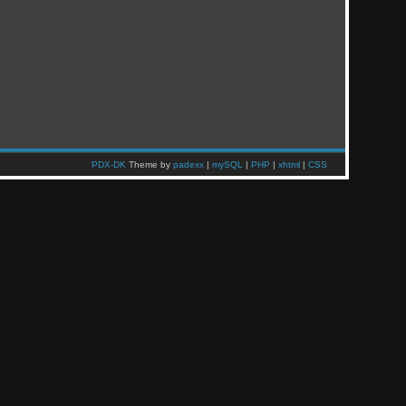
PDX-DK
Theme by
padexx
|
mySQL
|
PHP
|
xhtml
|
CSS