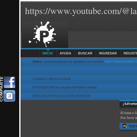
https://www.youtube.com/@la
INICIO
AYUDA
BUSCAR
INGRESAR
REGIST
News
: Una suscripción se agradece un montón
https://www.youtube
Contacto / Apoyo al canal
647045265 Bizum paypal.me/RafaGranada
IBAN ES19 0073 0100 5105 5408 8320
¡Adverte
El tema o f
Por favor i
Ingr