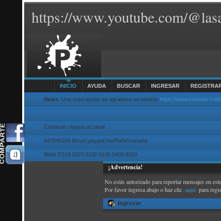
https://www.youtube.com/@lasa
INICIO
AYUDA
BUSCAR
INGRESAR
REGISTRA
News
: Una suscripción se agradece un montón
https://www.youtube.com
Contacto / Apoyo al canal
647045265 Bizum paypal.me/RafaGranada
IBAN ES19 0073 0100 5105 5408 8320
¡Advertencia!
No estás autorizado para reportar mensajes en este
Por favor ingresa abajo o haz clic
-aquí-
para regi
Ingresar