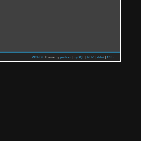
PDX-DK
Theme by
padexx
|
mySQL
|
PHP
|
xhtml
|
CSS