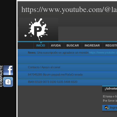
https://www.youtube.com/@la
INICIO
AYUDA
BUSCAR
INGRESAR
REGIST
News
: Una suscripción se agradece un montón
https://www.youtube
Contacto / Apoyo al canal
647045265 Bizum paypal.me/RafaGranada
IBAN ES19 0073 0100 5105 5408 8320
¡Adverte
El tema o f
Por favor i
Ingr