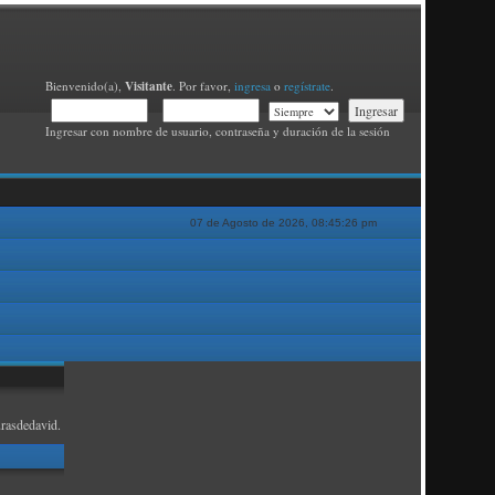
Visitante
Bienvenido(a),
. Por favor,
ingresa
o
regístrate
.
Ingresar con nombre de usuario, contraseña y duración de la sesión
07 de Agosto de 2026, 08:45:26 pm
rasdedavid.