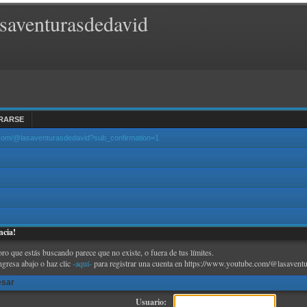
saventurasdedavid
RARSE
.com/@lasaventurasdedavid?sub_confirmation=1
ncia!
oro que estás buscando parece que no existe, o fuera de tus límites.
ngresa abajo o haz clic
-aquí-
para registrar una cuenta en https://www.youtube.com/@lasaventu
esar
Usuario: