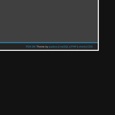
PDX-DK
Theme by
padexx
|
mySQL
|
PHP
|
xhtml
|
CSS