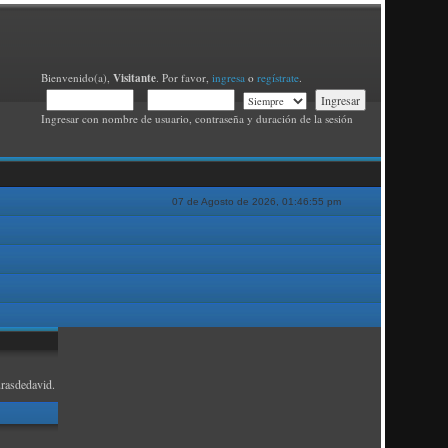
Visitante
Bienvenido(a),
. Por favor,
ingresa
o
regístrate
.
Ingresar con nombre de usuario, contraseña y duración de la sesión
07 de Agosto de 2026, 01:46:55 pm
rasdedavid.