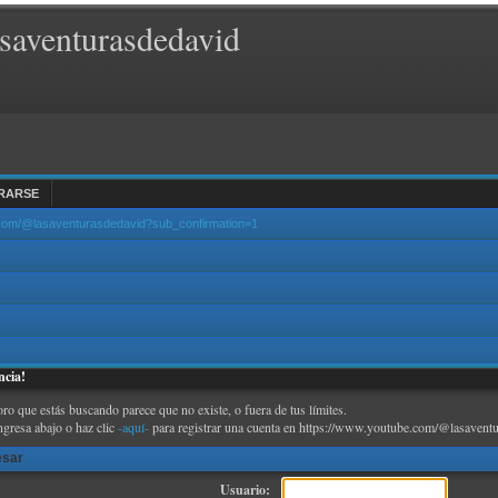
saventurasdedavid
RARSE
.com/@lasaventurasdedavid?sub_confirmation=1
ncia!
oro que estás buscando parece que no existe, o fuera de tus límites.
ngresa abajo o haz clic
-aquí-
para registrar una cuenta en https://www.youtube.com/@lasaventu
esar
Usuario: