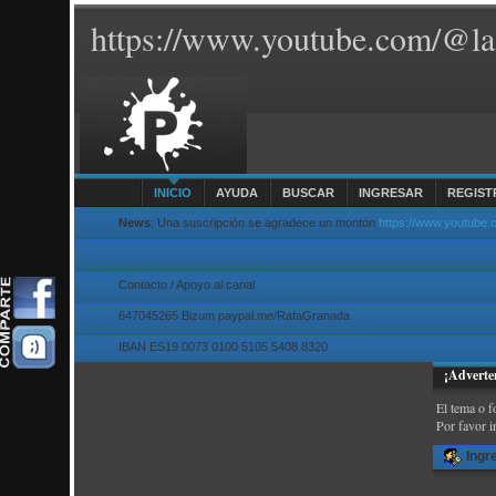
https://www.youtube.com/@la
INICIO
AYUDA
BUSCAR
INGRESAR
REGIST
News
: Una suscripción se agradece un montón
https://www.youtube
Contacto / Apoyo al canal
647045265 Bizum paypal.me/RafaGranada
IBAN ES19 0073 0100 5105 5408 8320
¡Adverte
El tema o f
Por favor i
Ingr