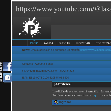
https://www.youtube.com/@lasa
INICIO
AYUDA
BUSCAR
INGRESAR
REGISTRA
News
: Una suscripción se agradece un montón
https://www.youtube.com
Contacto / Apoyo al canal
647045265 Bizum paypal.me/RafaGranada
IBAN ES19 0073 0100 5105 5408 8320
¡Advertencia!
La edición de eventos no está permitida - Lo sent
Por favor ingresa abajo o haz clic
-aquí-
para regi
Ingresar