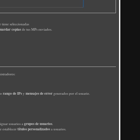
 tiene seleccionadas
uardar copias
de tus MPs enviados.
istradores:
rango de IPs
mensajes de error
mo
y
generados por el usuario.
grupos de usuarios
signar usuarios a
.
títulos personalizados
de establecer
a usuarios.