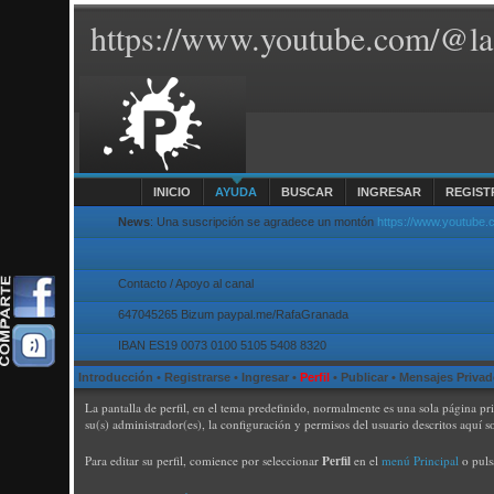
https://www.youtube.com/@la
INICIO
AYUDA
BUSCAR
INGRESAR
REGIST
News
: Una suscripción se agradece un montón
https://www.youtube
Contacto / Apoyo al canal
647045265 Bizum paypal.me/RafaGranada
IBAN ES19 0073 0100 5105 5408 8320
Introducción
•
Registrarse
•
Ingresar
•
Perfil
•
Publicar
•
Mensajes Priva
La pantalla de perfil, en el tema predefinido, normalmente es una sola página pr
su(s) administrador(es), la configuración y permisos del usuario descritos aquí s
Perfil
Para editar su perfil, comience por seleccionar
en el
menú Principal
o puls