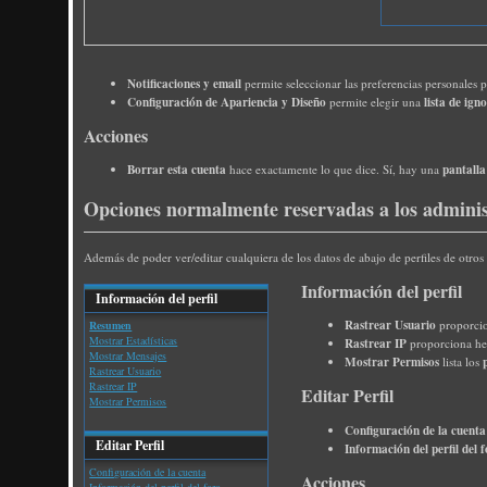
Notificaciones y email
permite seleccionar las preferencias personales 
Configuración de Apariencia y Diseño
lista de ign
permite elegir una
Acciones
Borrar esta cuenta
pantalla
hace exactamente lo que dice. Sí, hay una
Opciones normalmente reservadas a los admini
Además de poder ver/editar cualquiera de los datos de abajo de perfiles de otros
Información del perfil
Información del perfil
Rastrear Usuario
proporcio
Resumen
Mostrar Estadísticas
Rastrear IP
proporciona her
Mostrar Mensajes
Mostrar Permisos
lista los
Rastrear Usuario
Rastrear IP
Editar Perfil
Mostrar Permisos
Configuración de la cuenta
Editar Perfil
Información del perfil del 
Configuración de la cuenta
Acciones