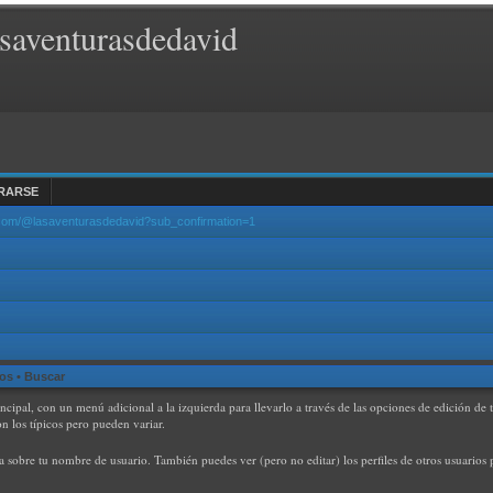
saventurasdedavid
RARSE
.com/@lasaventurasdedavid?sub_confirmation=1
dos
•
Buscar
incipal, con un menú adicional a la izquierda para llevarlo a través de las opciones de edición d
on los típicos pero pueden variar.
a sobre tu nombre de usuario. También puedes ver (pero no editar) los perfiles de otros usuarios