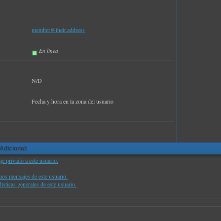
member@their.address
:
En línea
N/D
Fecha y hora en la zona del usuario
Adicional:
e privado a este usuario.
mos mensajes de este usuario.
ísticas generales de este usuario.