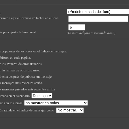
:
ermite elegir el formato de fechas en el foro.
 para ajustar la hora local.
(La hora del foro es mostrada aquí.)
scripciones de los foros en el índice de mensajes.
bforos en cada página.
 los avatares de otros usuarios.
 las firmas de otros usuarios.
l tema después de publicar un mensaje.
s mensajes más recientes arriba.
s mensajes privados más recientes arriba.
semana en el calendario:
pida en los temas:
ón rápida en el índice de mensajes como