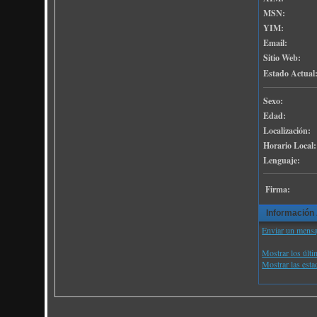
MSN:
YIM:
Email:
Sitio Web:
Estado Actual
Sexo:
Edad:
Localización:
Horario Local:
Lenguaje:
Firma:
Información 
Enviar un mensaj
Mostrar los últi
Mostrar las estad