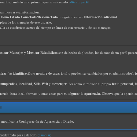
usuarios, también es lo primero que se ve cuando
editas tu perfil
.
eas mostrar esa información.
Icono Estado
Conectado/Desconectado
Información adicional
l
o seguir el enlace
.
leta de los mensajes de este usuario.
lla de estadísticas acerca del tiempo en línea de este usuario y de sus mensajes.
strar Mensajes
Mostrar Estadísticas
y
son de hecho duplicados, los dueños de un perfil poseen
strar
identificación
nombre de usuario
i
(su
o
sólo pueden ser cambiados por el administrador),
cumpleaños
localidad
Sitio Web
messenger
texto personal
f
,
,
y
. Así como introducir tu propio
,
configurar la apariencia
ferido, hora local, formato y otras cosas para
. Observa que la opción a
l
e modificar la Configuración de Apariencia y Diseño.
predefinido para este foro
(cambiar)