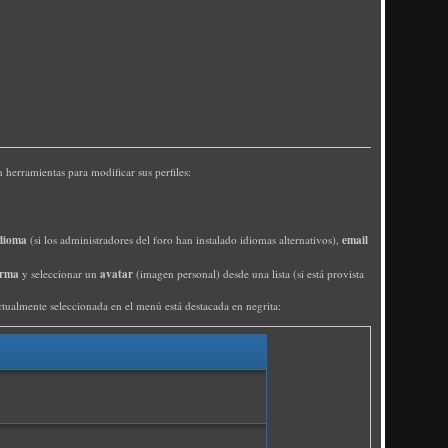
 herramientas para modificar sus perfiles:
dioma
email
(si los administradores del foro han instalado idiomas alternativos),
irma
avatar
y seleccionar un
(imagen personal) desde una lista (si está provista
ctualmente seleccionada en el menú está destacada en negrita: