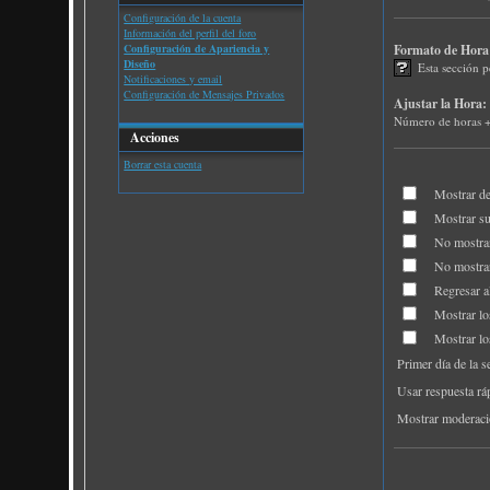
Configuración de la cuenta
Información del perfil del foro
Configuración de Apariencia y
Formato de Hora
Diseño
Esta sección p
Notificaciones y email
Configuración de Mensajes Privados
Ajustar la Hora:
Número de horas +/-
Acciones
Borrar esta cuenta
Mostrar de
Mostrar su
No mostrar
No mostrar
Regresar a
Mostrar lo
Mostrar lo
Primer día de la 
Usar respuesta rá
Mostrar moderaci