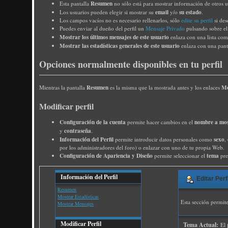
Resumen
Esta pantalla
no sólo está para mostrar información de otros 
email
su estado
Los usuarios pueden elegir si mostrar su
y/o
.
Los campos vacíos no es necesario rellenarlos, sólo
edite su perfil
si des
Puedes enviar al dueño del perfil un
Mensaje Privado
pulsando sobre e
Mostrar los últimos mensajes de este usuario
enlaza con una lista comp
Mostrar las estadísticas generales de este usuario
enlaza con una panta
Opciones normalmente disponibles en tu perfil
Resumen
Mo
Mientras la pantalla
es la misma que la mostrada antes y los enlaces
Modificar perfil
Configuración de la cuenta
nombre a mo
permite hacer cambios en el
contraseña
y
.
Información del Perfil
sexo
permite introducir datos personales como
,
por los administradores del foro) o enlazar con uno de tu propia Web.
Configuración de Apariencia y Diseño
tema
permite seleccionar el
pre
Información del Perfil
Editar Perfi
Resumen
Mostrar Estadísticas
Esta sección permit
Mostrar Mensajes
Modificar Perfil
Tema Actual:
El 