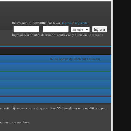
Visitante
Bienvenido(a),
. Por favor,
ingresa
o
regístrate
.
Ingresar con nombre de usuario, contraseña y duración de la sesión
07 de Agosto de 2026, 08:13:14 am
e tu perfil. Fíjate que a causa de que un foro SMF puede ser muy modificado por
 pulsando sus nombres.