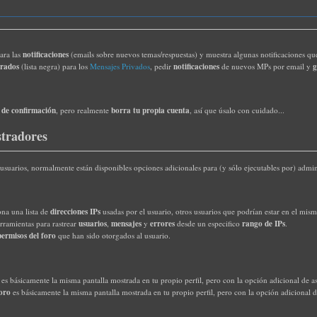
notificaciones
para las
(emails sobre nuevos temas/respuestas) y muestra algunas notificaciones que
orados
notificaciones
g
(lista negra) para los
Mensajes Privados
, pedir
de nuevos MPs por email y
 de confirmación
borra tu propia cuenta
, pero realmente
, así que úsalo con cuidado...
stradores
 usuarios, normalmente están disponibles opciones adicionales para (y sólo ejecutables por) admin
direcciones IPs
na una lista de
usadas por el usuario, otros usuarios que podrían estar en el mis
usuarios
mensajes
errores
rango de IPs
ramientas para rastrear
,
y
desde un especifico
.
permisos del foro
que han sido otorgados al usuario.
es básicamente la misma pantalla mostrada en tu propio perfil, pero con la opción adicional de a
foro
es básicamente la misma pantalla mostrada en tu propio perfil, pero con la opción adicional 