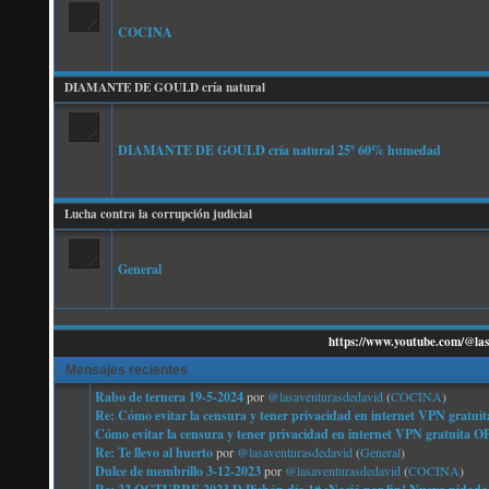
COCINA
DIAMANTE DE GOULD cría natural
DIAMANTE DE GOULD cría natural 25º 60% humedad
Lucha contra la corrupción judicial
General
https://www.youtube.com/@las
Mensajes recientes
Rabo de ternera 19-5-2024
por
@lasaventurasdedavid
(
COCINA
)
Re: Cómo evitar la censura y tener privacidad en internet VPN g
Cómo evitar la censura y tener privacidad en internet VPN gratu
Re: Te llevo al huerto
por
@lasaventurasdedavid
(
General
)
Dulce de membrillo 3-12-2023
por
@lasaventurasdedavid
(
COCINA
)