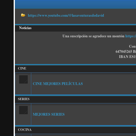
https://www.youtube.com/@lasaventurasdedavid
Noticias
Una suscripción se agradece un montón
https:
Cont
647045265 B
IBAN ES19
CINE
CINE MEJORES PELÍCULAS
SERIES
MEJORES SERIES
COCINA