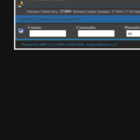
Máximo Online Hoy:
273809
. Máximo Online Siempre: 273809 (17 de Juli
Ingresar
(¿Olvidaste tu contraseña?)
Usuario:
Contraseña:
Duración 
Powered by SMF 1.1.5
|
SMF © 2006-2008, Simple Machines LLC