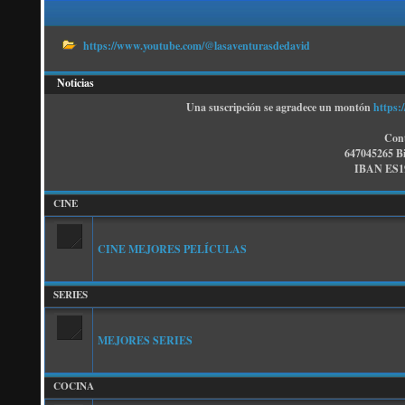
https://www.youtube.com/@lasaventurasdedavid
Noticias
Una suscripción se agradece un montón
https:
Cont
647045265 B
IBAN ES19
CINE
CINE MEJORES PELÍCULAS
SERIES
MEJORES SERIES
COCINA