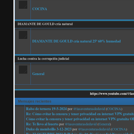
COCINA
DIAMANTE DE GOULD cría natural
DIAMANTE DE GOULD cría natural 25º 60% humedad
Lucha contra la corrupción judicial
General
https://www.youtube.com/@las
Mensajes recientes
Rabo de ternera 19-5-2024
por
@lasaventurasdedavid
(
COCINA
)
Re: Cómo evitar la censura y tener privacidad en internet VPN g
Cómo evitar la censura y tener privacidad en internet VPN gratu
Re: Te llevo al huerto
por
@lasaventurasdedavid
(
General
)
Dulce de membrillo 3-12-2023
por
@lasaventurasdedavid
(
COCINA
)