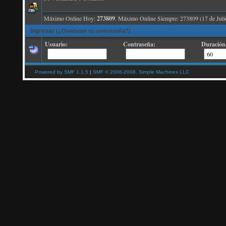
Máximo Online Hoy:
273809
. Máximo Online Siempre: 273809 (17 de Juli
Ingresar
(¿Olvidaste tu contraseña?)
Usuario:
Contraseña:
Duración 
Powered by SMF 1.1.5
|
SMF © 2006-2008, Simple Machines LLC