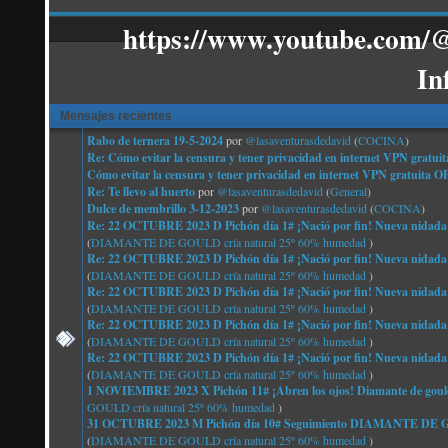
https://www.youtube.com/@
In
Mensajes recientes
Rabo de ternera 19-5-2024
por
@lasaventurasdedavid
(
COCINA
)
Re: Cómo evitar la censura y tener privacidad en internet VPN g
Cómo evitar la censura y tener privacidad en internet VPN gratu
Re: Te llevo al huerto
por
@lasaventurasdedavid
(
General
)
Dulce de membrillo 3-12-2023
por
@lasaventurasdedavid
(
COCINA
)
Re: 22 OCTUBRE 2023 D Pichón día 1# ¡Nació por fin! Nueva nidada
(
DIAMANTE DE GOULD cría natural 25º 60% humedad
)
Re: 22 OCTUBRE 2023 D Pichón día 1# ¡Nació por fin! Nueva nidada
(
DIAMANTE DE GOULD cría natural 25º 60% humedad
)
Re: 22 OCTUBRE 2023 D Pichón día 1# ¡Nació por fin! Nueva nidada
(
DIAMANTE DE GOULD cría natural 25º 60% humedad
)
Re: 22 OCTUBRE 2023 D Pichón día 1# ¡Nació por fin! Nueva nidada
(
DIAMANTE DE GOULD cría natural 25º 60% humedad
)
Re: 22 OCTUBRE 2023 D Pichón día 1# ¡Nació por fin! Nueva nidada
(
DIAMANTE DE GOULD cría natural 25º 60% humedad
)
1 NOVIEMBRE 2023 X Pichón 11# ¡Abren los ojos! Diamante de gould
GOULD cría natural 25º 60% humedad
)
31 OCTUBRE 2023 M Pichón día 10# Seguimiento DIAMANTE 
(
DIAMANTE DE GOULD cría natural 25º 60% humedad
)