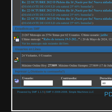
Re: 22 OCTUBRE 2023 D Pichón día 1# ¡Nació por fin! Nueva nidada
(
DIAMANTE DE GOULD cría natural 25º 60% humedad
)
Re: 22 OCTUBRE 2023 D Pichón día 1# ¡Nació por fin! Nueva nidada
(
DIAMANTE DE GOULD cría natural 25º 60% humedad
)
Re: 22 OCTUBRE 2023 D Pichón día 1# ¡Nació por fin! Nueva nidada
(
DIAMANTE DE GOULD cría natural 25º 60% humedad
)
Estadísticas SMF
21267 Mensajes en 2754 Temas por 62 Usuarios. Último usuario:
jatibe
Último mensaje:
"
Rabo de ternera 19-5-202...
"
( 20 de Mayo de 2024, 12
Ver los mensajes más recientes del foro.
Usuarios en Línea
24 Visitantes, 0 Usuarios
Máximo Online Hoy:
273809
. Máximo Online Siempre: 273809 (17 de Juli
Ingresar
(¿Olvidaste tu contraseña?)
Usuario:
Contraseña:
Duración 
Powered by SMF 1.1.5
|
SMF © 2006-2008, Simple Machines LLC
P