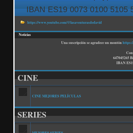
IBAN ES19 0073 0100 5105 
https://www.youtube.com/@lasaventurasdedavid
Noticias
Una suscripción se agradece un montón
https:
Cont
647045265 B
IBAN ES19
CINE
CINE MEJORES PELÍCULAS
SERIES
MEJORES SERIES